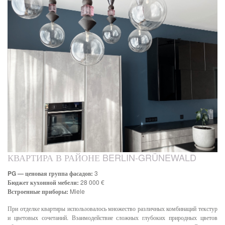
КВАРТИРА В РАЙОНЕ BERLIN-GRÜNEWALD
PG — ценовая группа фасадов:
3
Бюджет кухонной мебели:
28 000 €
Встроенные приборы:
Miele
При отделке квартиры использовалось множество различных комбинаций текстур
и цветовых сочетаний. Взаимодействие сложных глубоких природных цветов