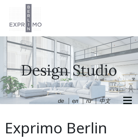
Design Studio
de
en
ru
中文
Exprimo Berlin