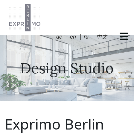
de
en
ru
中文
Design Studio
Exprimo Berlin